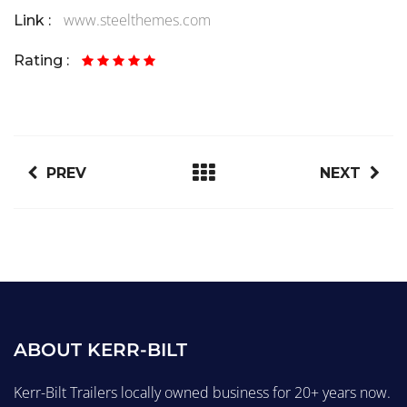
www.steelthemes.com
Link :
Rating :
PREV
NEXT
ABOUT KERR-BILT
Kerr-Bilt Trailers locally owned business for 20+ years now.