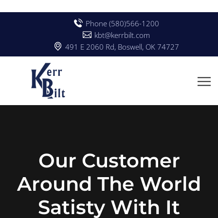
Phone (580)566-1200
kbt@kerrbilt.com
491 E 2060 Rd, Boswell, OK 74727
Our Customer
Around The World
Satisty With It