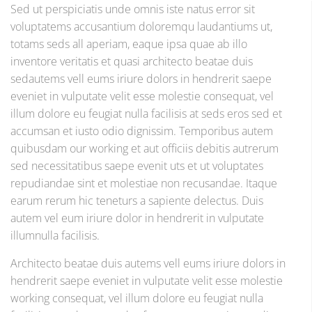
Sed ut perspiciatis unde omnis iste natus error sit
voluptatems accusantium doloremqu laudantiums ut,
totams seds all aperiam, eaque ipsa quae ab illo
inventore veritatis et quasi architecto beatae duis
sedautems vell eums iriure dolors in hendrerit saepe
eveniet in vulputate velit esse molestie consequat, vel
illum dolore eu feugiat nulla facilisis at seds eros sed et
accumsan et iusto odio dignissim. Temporibus autem
quibusdam our working et aut officiis debitis autrerum
sed necessitatibus saepe evenit uts et ut voluptates
repudiandae sint et molestiae non recusandae. Itaque
earum rerum hic teneturs a sapiente delectus. Duis
autem vel eum iriure dolor in hendrerit in vulputate
illumnulla facilisis.
Architecto beatae duis autems vell eums iriure dolors in
hendrerit saepe eveniet in vulputate velit esse molestie
working consequat, vel illum dolore eu feugiat nulla